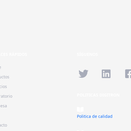
ización del contenido de nuestra página, sentimos los inconvenientes que esto pue
CES RÁPIDOS
SÍGUENOS
e
uctos
cios
POLITICAS DIGITRON
atorio
esa
Politica de calidad
acto