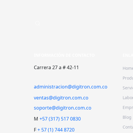
Nos encontramos en un proceso de actual
INFORMACIÓN DE CONTACTO
ENLA
Carrera 27 a # 42-11
Hom
Prod
administracion@digitron.com.co
Servi
ventas@digitron.com.co
Labor
soporte@digitron.com.co
Empr
Blog
M
+57 (317) 517 0830
Cont
F
+ 57 (1) 744 8720